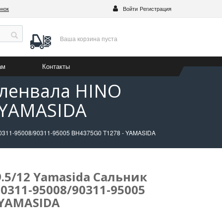
онок
Войти
Регистрация
Ваша корзина
пуста
ам
Контакты
оленвала HINO
 YAMASIDA
90311-95008/90311-95005 BH4375G0 T1278 - YAMASIDA
.5/12 Yamasida Сальник
0311-95008/90311-95005
 YAMASIDA