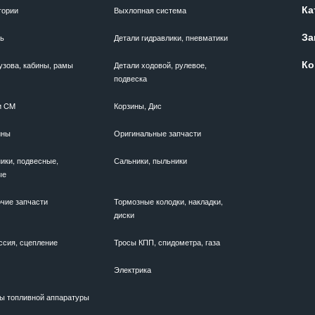
Ка
гории
Выхлопная система
За
ль
Детали гидравлики, пневматики
Ко
узова, кабины, рамы
Детали ходовой, рулевое,
подвеска
и CM
Корзины, Дис
ины
Оригинальные запчасти
ики, подвесные,
Сальники, пыльники
ые
чие запчасти
Тормозные колодки, накладки,
диски
ссия, сцепление
Тросы КПП, спидометра, газа
Электрика
ы топливной аппаратуры