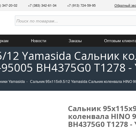
3) 347-20-02
+7 (383) 342-61-34
+7 (913) 724-59-95
Обратный зв
аркам
Новости
Заказы
Оптовым клиент
5/12 Yamasida Сальник к
-95005 BH4375G0 T1278 -
ники Yamasida
Сальник 95х115х9.5/12 Yamasida Сальник коленвала HINO 
Сальник 95х115х9
коленвала HINO 9
BH4375G0 T1278 -