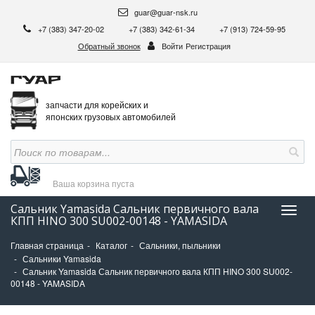
guar@guar-nsk.ru
+7 (383) 347-20-02
+7 (383) 342-61-34
+7 (913) 724-59-95
Обратный звонок
Войти
Регистрация
запчасти для корейских и
японских грузовых автомобилей
Ваша корзина
пуста
Сальник Yamasida Сальник первичного вала
Нави
КПП HINO 300 SU002-00148 - YAMASIDA
Главная страница
Каталог
Сальники, пыльники
Сальники Yamasida
Сальник Yamasida Сальник первичного вала КПП HINO 300 SU002-
00148 - YAMASIDA