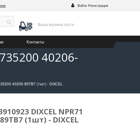
онок
Войти
Регистрация
Ваша корзина
пуста
ам
Контакты
735200 40206-
35200 40206-89TB7 (1шт) - DIXCEL
910923 DIXCEL NPR71
89TB7 (1шт) - DIXCEL