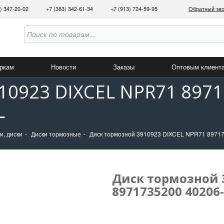
3) 347-20-02
+7 (383) 342-61-34
+7 (913) 724-59-95
Обратный зв
аркам
Новости
Заказы
Оптовым клиент
10923 DIXCEL NPR71 8971
L
и, диски
Диски тормозные
Диск тормозной 3910923 DIXCEL NPR71 89717
Диск тормозной 3
8971735200 40206-