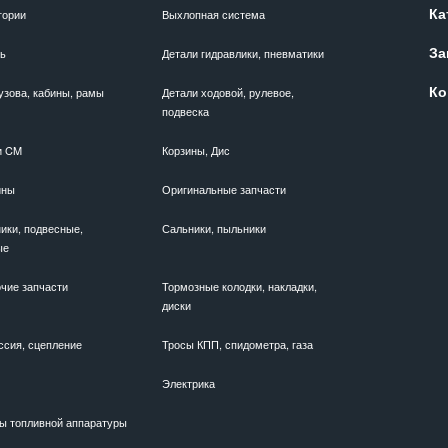
Ка
гории
Выхлопная система
За
ль
Детали гидравлики, пневматики
Ко
узова, кабины, рамы
Детали ходовой, рулевое,
подвеска
и CM
Корзины, Дис
ины
Оригинальные запчасти
ики, подвесные,
Сальники, пыльники
ые
чие запчасти
Тормозные колодки, накладки,
диски
ссия, сцепление
Тросы КПП, спидометра, газа
Электрика
ы топливной аппаратуры