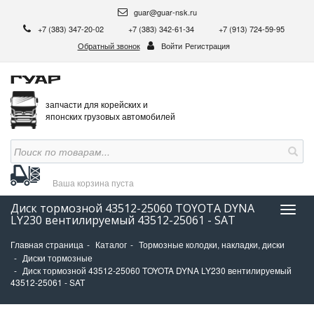
guar@guar-nsk.ru
+7 (383) 347-20-02
+7 (383) 342-61-34
+7 (913) 724-59-95
Обратный звонок
Войти
Регистрация
запчасти для корейских и
японских грузовых автомобилей
Ваша корзина
пуста
Диск тормозной 43512-25060 TOYOTA DYNA
Нави
LY230 вентилируемый 43512-25061 - SAT
Главная страница
Каталог
Тормозные колодки, накладки, диски
Диски тормозные
Диск тормозной 43512-25060 TOYOTA DYNA LY230 вентилируемый
43512-25061 - SAT