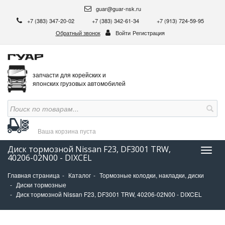
guar@guar-nsk.ru
+7 (383) 347-20-02
+7 (383) 342-61-34
+7 (913) 724-59-95
Обратный звонок
Войти
Регистрация
запчасти для корейских и
японских грузовых автомобилей
Ваша корзина
пуста
Диск тормозной Nissan F23, DF3001 TRW,
Нави
40206-02N00 - DIXCEL
Главная страница
Каталог
Тормозные колодки, накладки, диски
Диски тормозные
Диск тормозной Nissan F23, DF3001 TRW, 40206-02N00 - DIXCEL