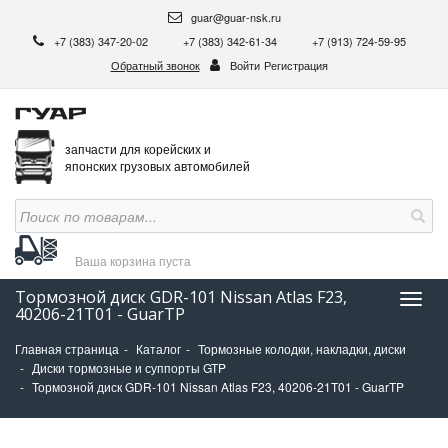
guar@guar-nsk.ru
+7 (383) 347-20-02
+7 (383) 342-61-34
+7 (913) 724-59-95
Обратный звонок
Войти
Регистрация
запчасти для корейских и
японских грузовых автомобилей
Ваша корзина
пуста
Тормозной диск GDR-101 Nissan Atlas F23,
Нави
40206-21T01 - GuarTP
Главная страница
Каталог
Тормозные колодки, накладки, диски
Диски тормозные и суппорты GTP
Тормозной диск GDR-101 Nissan Atlas F23, 40206-21T01 - GuarTP