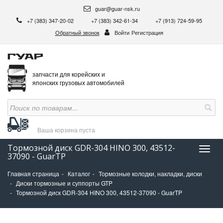
guar@guar-nsk.ru
+7 (383) 347-20-02
+7 (383) 342-61-34
+7 (913) 724-59-95
Обратный звонок
Войти
Регистрация
запчасти для корейских и
японских грузовых автомобилей
Ваша корзина
пуста
Тормозной диск GDR-304 HINO 300, 43512-
Нави
37090 - GuarTP
Главная страница
Каталог
Тормозные колодки, накладки, диски
Диски тормозные и суппорты GTP
Тормозной диск GDR-304 HINO 300, 43512-37090 - GuarTP