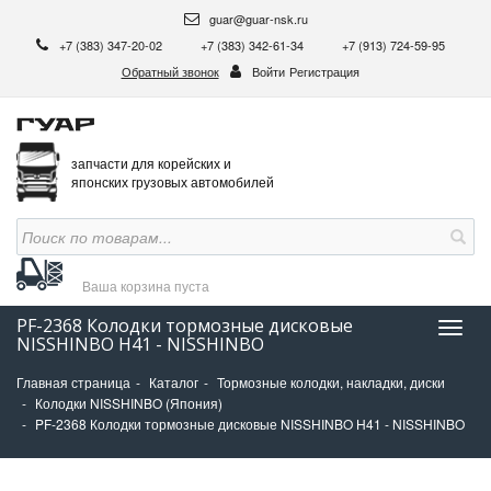
guar@guar-nsk.ru
+7 (383) 347-20-02
+7 (383) 342-61-34
+7 (913) 724-59-95
Обратный звонок
Войти
Регистрация
запчасти для корейских и
японских грузовых автомобилей
Ваша корзина
пуста
PF-2368 Колодки тормозные дисковые
Нави
NISSHINBO H41 - NISSHINBO
Главная страница
Каталог
Тормозные колодки, накладки, диски
Колодки NISSHINBO (Япония)
PF-2368 Колодки тормозные дисковые NISSHINBO H41 - NISSHINBO