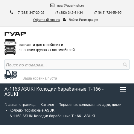
guar@guar-nsk.ru
+7 (383) 347-20-02
+7 (383) 342-61-34
+7 (913) 724-59-95
Обратный звонок
Войти
Регистрация
запчасти для корейских и
японских грузовых автомобилей
Ваша корзина
пуста
A-1163 ASUKI Колодки барабанные Т-166 -
Нави
ASUKI
Главная страница
Каталог
Тормозные колодки, накладки, диски
Колодки тормозные ASUKI
A-1163 ASUKI Колодки барабанные Т-166 - ASUKI