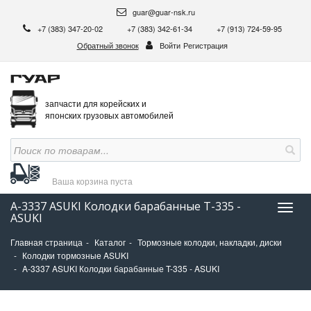
guar@guar-nsk.ru
+7 (383) 347-20-02
+7 (383) 342-61-34
+7 (913) 724-59-95
Обратный звонок
Войти
Регистрация
запчасти для корейских и
японских грузовых автомобилей
Ваша корзина
пуста
A-3337 ASUKI Колодки барабанные T-335 -
Нави
ASUKI
Главная страница
Каталог
Тормозные колодки, накладки, диски
Колодки тормозные ASUKI
A-3337 ASUKI Колодки барабанные T-335 - ASUKI