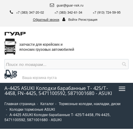
guar@guar-nsk.ru
+7 (383) 347-20-02
+7 (383) 342-61-34
+7 (913) 724-59-95
Обратный звонок
Войти
Регистрация
запчасти для корейских и
японских грузовых автомобилей
Ваша корзина
пуста
A-4425 ASUKI Колодки барабанные Т- 425/T-
Нави
4458, FN-4425, 5471100592, 5871001680 - ASUKI
Главная страница
Каталог
Тормозные колодки, накладки, диски
Колодки тормозные ASUKI
A-4425 ASUKI Колодки барабанные Т- 425/T-4458, FN-4425,
5471100592, 5871001680 - ASUKI