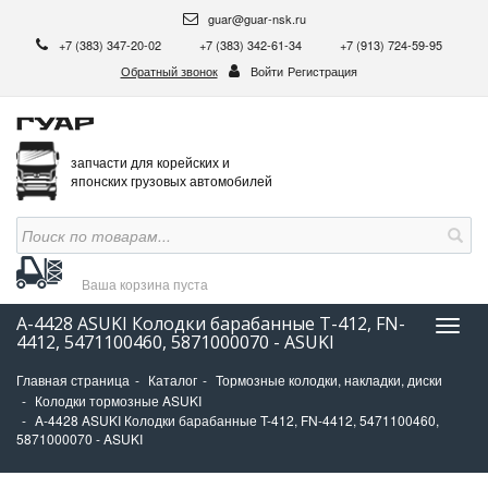
guar@guar-nsk.ru
+7 (383) 347-20-02
+7 (383) 342-61-34
+7 (913) 724-59-95
Обратный звонок
Войти
Регистрация
запчасти для корейских и
японских грузовых автомобилей
Ваша корзина
пуста
A-4428 ASUKI Колодки барабанные T-412, FN-
Нави
4412, 5471100460, 5871000070 - ASUKI
Главная страница
Каталог
Тормозные колодки, накладки, диски
Колодки тормозные ASUKI
A-4428 ASUKI Колодки барабанные T-412, FN-4412, 5471100460,
5871000070 - ASUKI