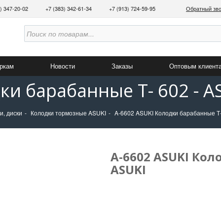
3) 347-20-02
+7 (383) 342-61-34
+7 (913) 724-59-95
Обратный зв
аркам
Новости
Заказы
Оптовым клиент
ки барабанные Т- 602 - A
и, диски
Колодки тормозные ASUKI
A-6602 ASUKI Колодки барабанные Т-
A-6602 ASUKI Кол
ASUKI