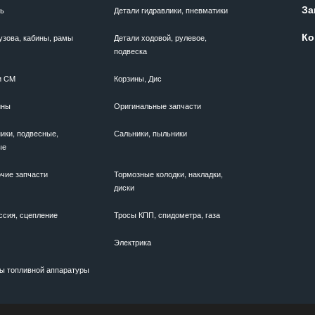
За
ль
Детали гидравлики, пневматики
Ко
узова, кабины, рамы
Детали ходовой, рулевое,
подвеска
и CM
Корзины, Дис
ины
Оригинальные запчасти
ики, подвесные,
Сальники, пыльники
ые
чие запчасти
Тормозные колодки, накладки,
диски
ссия, сцепление
Тросы КПП, спидометра, газа
Электрика
ы топливной аппаратуры