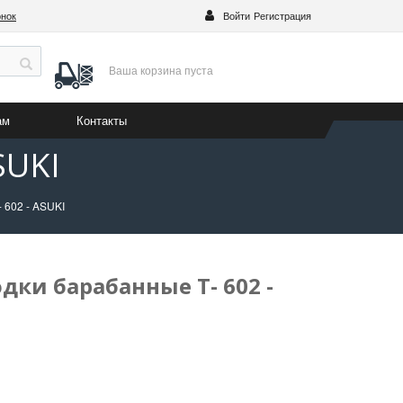
онок
Войти
Регистрация
Ваша корзина
пуста
ам
Контакты
SUKI
 602 - ASUKI
одки барабанные Т- 602 -