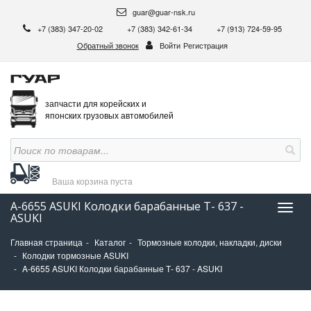
guar@guar-nsk.ru
+7 (383) 347-20-02
+7 (383) 342-61-34
+7 (913) 724-59-95
Обратный звонок
Войти
Регистрация
запчасти для корейских и
японских грузовых автомобилей
Ваша корзина
пуста
A-6655 ASUKI Колодки барабанные Т- 637 -
Нави
ASUKI
Главная страница
Каталог
Тормозные колодки, накладки, диски
Колодки тормозные ASUKI
A-6655 ASUKI Колодки барабанные Т- 637 - ASUKI