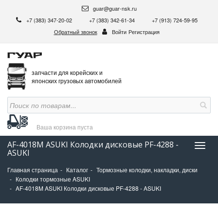
guar@guar-nsk.ru
+7 (383) 347-20-02
+7 (383) 342-61-34
+7 (913) 724-59-95
Обратный звонок
Войти
Регистрация
запчасти для корейских и
японских грузовых автомобилей
Ваша корзина
пуста
AF-4018M ASUKI Колодки дисковые PF-4288 -
Нави
ASUKI
Главная страница
Каталог
Тормозные колодки, накладки, диски
Колодки тормозные ASUKI
AF-4018M ASUKI Колодки дисковые PF-4288 - ASUKI