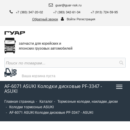
guar@guar-nsk.ru
+7 (383) 347-20-02
+7 (383) 342-61-34
+7 (913) 724-59-95
Обратный звонок
Войти
Регистрация
запчасти для корейских и
японских грузовых автомобилей
Ваша корзина
пуста
AF-6071 ASUKI Колодки дисковые PF-3347 -
Нави
ASUKI
Главная страница
Каталог
Тормозные колодки, накладки, диски
Колодки тормозные ASUKI
AF-6071 ASUKI Колодки дисковые PF-3347 - ASUKI