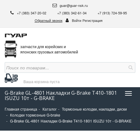
guar@guar-nsk.ru
+7 (383) 347-20-02
+7 (383) 342-61-34
+7 (913) 724-59-95
Обратный звонок
Войти
Регистрация
запчасти для корейских и
японских грузовых автомобилей
Ваша корзина
пуста
G-Brake GL-4801 Накладки G-Brake T410-1801
Нави
ISUZU 10т - G-BRAKE
Главная страница
Каталог
Тормозные колодки, накладки, диски
Колодки тормозные G-brake
G-Brake GL-4801 Накладки G-Brake T410-1801 ISUZU 10т - G-BRAKE