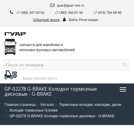
guar@guar-nsk.ru
+7 (383) 347-20-02
+7 (383) 342-61-34
+7 (913) 724-59-95
Обратный звонок
Войти
Регистрация
запчасти для корейских и
японских грузовых автомобилей
Ваша корзина
пуста
GP-02278 G-BRAKE Колодки тормозные
Нави
дисковые - G-BRAKE
Главная страница
Каталог
Тормозные колодки, накладки, диски
Колодки тормозные G-brake
GP-02278 G-BRAKE Колодки тормозные дисковые - G-BRAKE