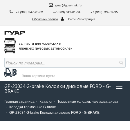
guar@guar-nsk.ru
+7 (383) 347-20-02
+7 (383) 342-61-34
+7 (913) 724-59-95
Обратный звонок
Войти
Регистрация
запчасти для корейских и
японских грузовых автомобилей
Ваша корзина
пуста
GP-23034 G-brake Колодки дисковые FORD - G-
Нави
BRAKE
Главная страница
Каталог
Тормозные колодки, накладки, диски
Колодки тормозные G-brake
GP-23034 G-brake Колодки дисковые FORD - G-BRAKE