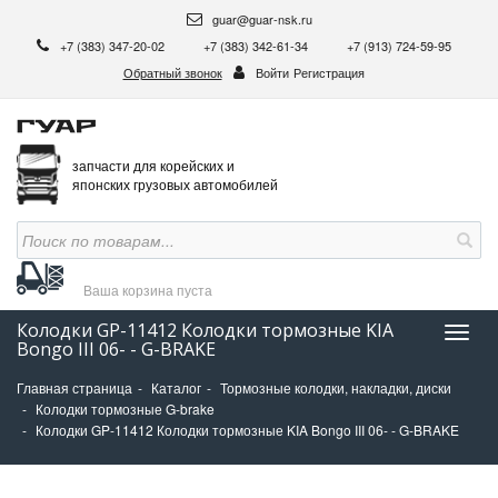
guar@guar-nsk.ru
+7 (383) 347-20-02
+7 (383) 342-61-34
+7 (913) 724-59-95
Обратный звонок
Войти
Регистрация
запчасти для корейских и
японских грузовых автомобилей
Ваша корзина
пуста
Колодки GP-11412 Колодки тормозные KIA
Нави
Bongo III 06- - G-BRAKE
Главная страница
Каталог
Тормозные колодки, накладки, диски
Колодки тормозные G-brake
Колодки GP-11412 Колодки тормозные KIA Bongo III 06- - G-BRAKE