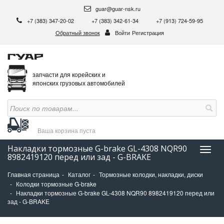
guar@guar-nsk.ru
+7 (383) 347-20-02
+7 (383) 342-61-34
+7 (913) 724-59-95
Обратный звонок
Войти
Регистрация
запчасти для корейских и
японских грузовых автомобилей
Ваша корзина
пуста
Накладки тормозные G-brake GL-4308 NQR90
Нави
8982419120 перед или зад - G-BRAKE
Главная страница
Каталог
Тормозные колодки, накладки, диски
Колодки тормозные G-brake
Накладки тормозные G-brake GL-4308 NQR90 8982419120 перед или
зад - G-BRAKE