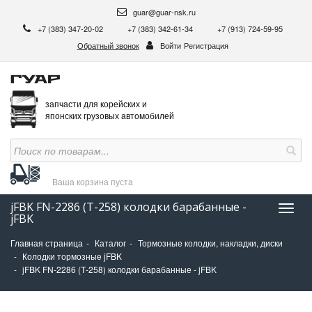
guar@guar-nsk.ru
+7 (383) 347-20-02
+7 (383) 342-61-34
+7 (913) 724-59-95
Обратный звонок
Войти
Регистрация
запчасти для корейских и
японских грузовых автомобилей
Ваша корзина
пуста
jFBK FN-2286 (Т-258) колодки барабанные -
Нави
jFBK
Главная страница
Каталог
Тормозные колодки, накладки, диски
Колодки тормозные jFBK
jFBK FN-2286 (Т-258) колодки барабанные - jFBK