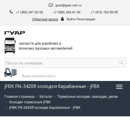
guar@guar-nsk.ru
+7 (383) 347-20-02
+7 (383) 342-61-34
+7 (913) 724-59-95
Обратный звонок
Войти
Регистрация
запчасти для корейских и
японских грузовых автомобилей
Ваша корзина
пуста
jFBK FN-3420R колодки барабанные - jFBK
Нави
Главная страница
Каталог
Тормозные колодки, накладки, диски
Колодки тормозные jFBK
jFBK FN-3420R колодки барабанные - jFBK