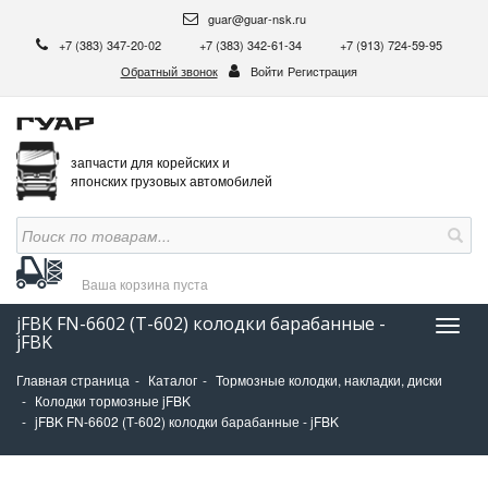
guar@guar-nsk.ru
+7 (383) 347-20-02
+7 (383) 342-61-34
+7 (913) 724-59-95
Обратный звонок
Войти
Регистрация
запчасти для корейских и
японских грузовых автомобилей
Ваша корзина
пуста
jFBK FN-6602 (Т-602) колодки барабанные -
Нави
jFBK
Главная страница
Каталог
Тормозные колодки, накладки, диски
Колодки тормозные jFBK
jFBK FN-6602 (Т-602) колодки барабанные - jFBK