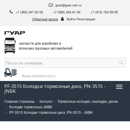
guar@guar-nsk.ru
+7 (383) 347-20-02
+7 (383) 342-61-34
+7 (913) 724-59-95
Обратный звонок
Войти
Регистрация
запчасти для корейских и
японских грузовых автомобилей
Ваша корзина
пуста
PF-3515 Колодки тормозные диск, PN-3515 -
Нави
JNBK
Главная страница
Каталог
Тормозные колодки, накладки, диски
Колодки тормозные JNBK
PF-3515 Колодки тормозные диск, PN-3515 - JNBK