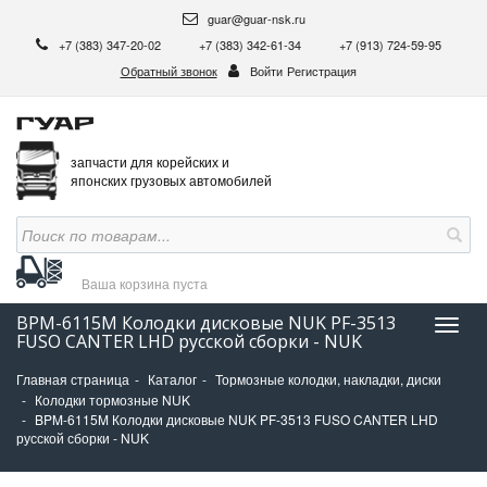
guar@guar-nsk.ru
+7 (383) 347-20-02
+7 (383) 342-61-34
+7 (913) 724-59-95
Обратный звонок
Войти
Регистрация
запчасти для корейских и
японских грузовых автомобилей
Ваша корзина
пуста
BPM-6115M Колодки дисковые NUK PF-3513
Нави
FUSO CANTER LHD русской сборки - NUK
Главная страница
Каталог
Тормозные колодки, накладки, диски
Колодки тормозные NUK
BPM-6115M Колодки дисковые NUK PF-3513 FUSO CANTER LHD
русской сборки - NUK