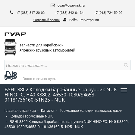
guar@guar-nsk.ru
+7 (383) 347-20-02
+7 (383) 342-61-34
+7 (913) 724-59-95
Обратный звонок
Войти
Регистрация
запчасти для корейских и
японских грузовых автомобилей
Ваша корзина
пуста
BSHI-8802 Колодки барабанные на ручник NUK
Нави
HINO FC, H40 K8802, 46530-1030/S4653-
01181/36160-51N25 - NUK
Главная страница
Каталог
Тормозные колодки, накладки, диски
Колодки тормозные NUK
BSHI-8802 Колодки барабанные на ручник NUK HINO FC, H40 K8802,
46530-1030/S4653-01181/36160-51N25 - NUK