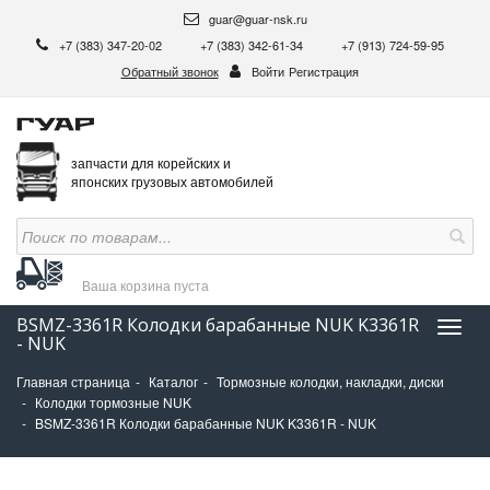
guar@guar-nsk.ru
+7 (383) 347-20-02
+7 (383) 342-61-34
+7 (913) 724-59-95
Обратный звонок
Войти
Регистрация
запчасти для корейских и
японских грузовых автомобилей
Ваша корзина
пуста
BSMZ-3361R Колодки барабанные NUK K3361R
Нави
- NUK
Главная страница
Каталог
Тормозные колодки, накладки, диски
Колодки тормозные NUK
BSMZ-3361R Колодки барабанные NUK K3361R - NUK