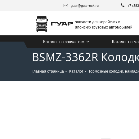
guar@guar-nsk.ru
+7 (38
запчасти для корейских и
японских грузовых автомобилей
Каталог по запчастям
Каталог по м
BSMZ-3362R Колодк
Главная страница
Каталог
Тормозные колодки, накладк