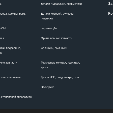
За
ль
Детали гидравлики, пневматики
Ко
узова, кабины, рамы
Детали ходовой, рулевое,
подвеска
и CM
Корзины, Дис
ины
Оригинальные запчасти
ики, подвесные,
Сальники, пыльники
ые
чие запчасти
Тормозные колодки, накладки,
диски
ссия, сцепление
Тросы КПП, спидометра, газа
Электрика
ы топливной аппаратуры