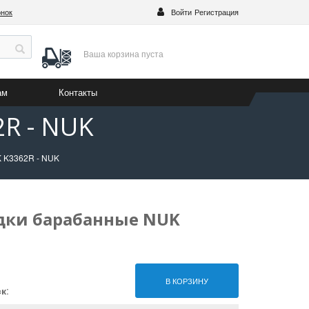
онок
Войти
Регистрация
Ваша корзина
пуста
ам
Контакты
R - NUK
 K3362R - NUK
дки барабанные NUK
В КОРЗИНУ
ск
: