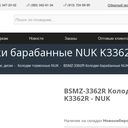
3) 347-20-02
+7 (383) 342-61-34
+7 (913) 724-59-95
Обратный зв
аркам
Новости
Заказы
Оптовым клиент
и барабанные NUK K3362
и, диски
Колодки тормозные NUK
BSMZ-3362R Колодки барабанные NUK
BSMZ-3362R Коло
K3362R - NUK
Наличие на складах
Новосибир