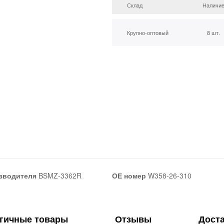
Склад
Наличи
Крупно-оптовый
8 шт.
зводителя
BSMZ-3362R
ОЕ номер
W358-26-310
гичные товары
Отзывы
Дост