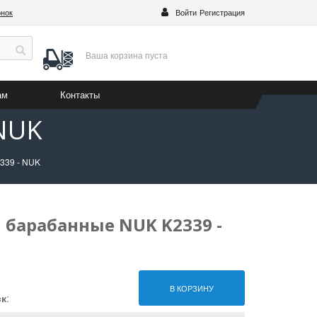
онок
Войти
Регистрация
Ваша корзина
пуста
ам
Контакты
 NUK
339 - NUK
 барабанные NUK K2339 -
В КОРЗИНУ
ск
: