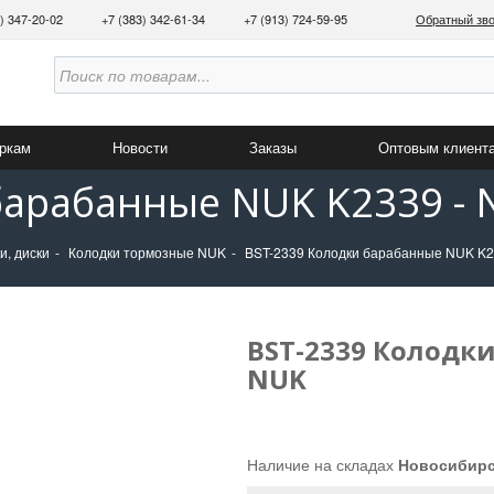
3) 347-20-02
+7 (383) 342-61-34
+7 (913) 724-59-95
Обратный зв
аркам
Новости
Заказы
Оптовым клиент
барабанные NUK K2339 -
и, диски
Колодки тормозные NUK
BST-2339 Колодки барабанные NUK K2
BST-2339 Колодки
NUK
Наличие на складах
Новосибир