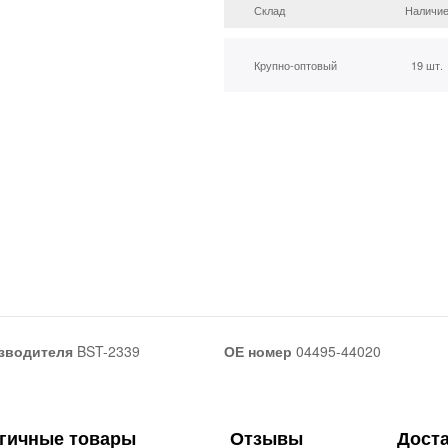
Склад
Наличи
Крупно-оптовый
19 шт.
зводителя
BST-2339
ОЕ номер
04495-44020
гичные товары
Отзывы
Дост