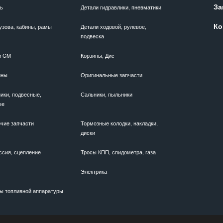
За
ль
Детали гидравлики, пневматики
Ко
узова, кабины, рамы
Детали ходовой, рулевое,
подвеска
и CM
Корзины, Дис
ины
Оригинальные запчасти
ики, подвесные,
Сальники, пыльники
ые
чие запчасти
Тормозные колодки, накладки,
диски
ссия, сцепление
Тросы КПП, спидометра, газа
Электрика
ы топливной аппаратуры