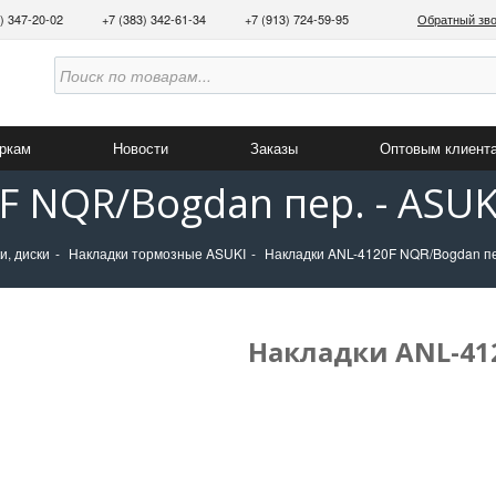
3) 347-20-02
+7 (383) 342-61-34
+7 (913) 724-59-95
Обратный зв
аркам
Новости
Заказы
Оптовым клиент
F NQR/Bogdan пер. - ASUK
и, диски
Накладки тормозные ASUKI
Накладки ANL-4120F NQR/Bogdan пе
Накладки ANL-412