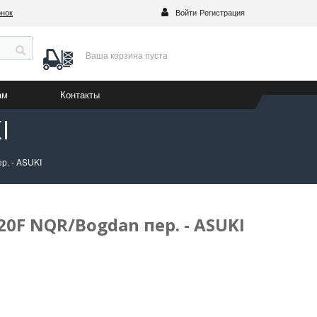
онок
Войти
Регистрация
Ваша корзина
пуста
ам
Контакты
I
р. - ASUKI
0F NQR/Bogdan пер. - ASUKI