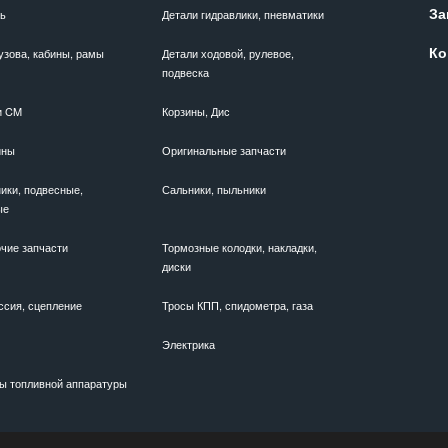
За
ль
Детали гидравлики, пневматики
Ко
узова, кабины, рамы
Детали ходовой, рулевое,
подвеска
и CM
Корзины, Дис
ины
Оригинальные запчасти
ики, подвесные,
Сальники, пыльники
ые
чие запчасти
Тормозные колодки, накладки,
диски
ссия, сцепление
Тросы КПП, спидометра, газа
Электрика
ы топливной аппаратуры