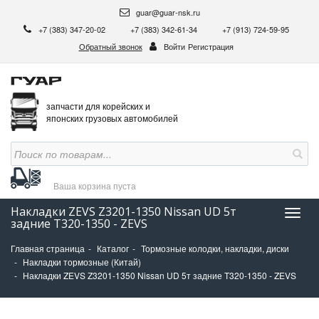
guar@guar-nsk.ru
+7 (383) 347-20-02
+7 (383) 342-61-34
+7 (913) 724-59-95
Обратный звонок
Войти
Регистрация
запчасти для корейских и
японских грузовых автомобилей
Ваша корзина
пуста
Накладки ZEVS Z3201-1350 Nissan UD 5т
Нави
задние T320-1350 - ZEVS
Главная страница
Каталог
Тормозные колодки, накладки, диски
Накладки тормозные (Китай)
Накладки ZEVS Z3201-1350 Nissan UD 5т задние T320-1350 - ZEVS