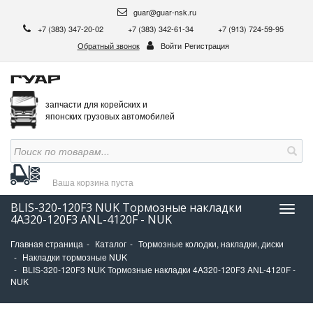
guar@guar-nsk.ru
+7 (383) 347-20-02
+7 (383) 342-61-34
+7 (913) 724-59-95
Обратный звонок
Войти
Регистрация
запчасти для корейских и
японских грузовых автомобилей
Ваша корзина
пуста
BLIS-320-120F3 NUK Тормозные накладки
Нави
4A320-120F3 ANL-4120F - NUK
Главная страница
Каталог
Тормозные колодки, накладки, диски
Накладки тормозные NUK
BLIS-320-120F3 NUK Тормозные накладки 4A320-120F3 ANL-4120F -
NUK