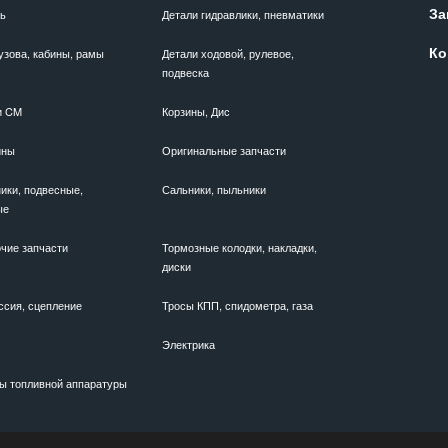
За
ль
Детали гидравлики, пневматики
Ко
узова, кабины, рамы
Детали ходовой, рулевое,
подвеска
и CM
Корзины, Дис
ины
Оригинальные запчасти
ики, подвесные,
Сальники, пыльники
ые
чие запчасти
Тормозные колодки, накладки,
диски
ссия, сцепление
Тросы КПП, спидометра, газа
Электрика
ы топливной аппаратуры