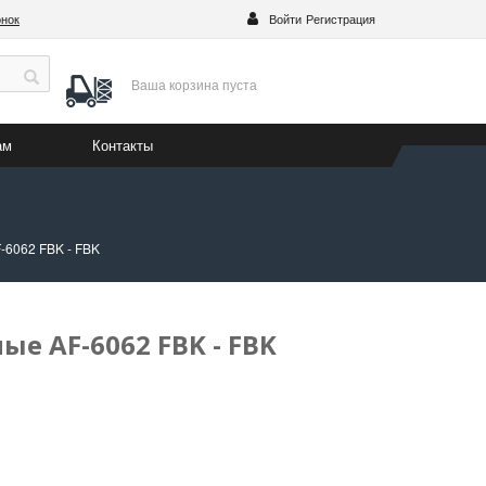
онок
Войти
Регистрация
Ваша корзина
пуста
ам
Контакты
-6062 FBK - FBK
е AF-6062 FBK - FBK