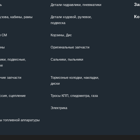
За
ль
Детали гидравлики, пневматики
Ко
узова, кабины, рамы
Детали ходовой, рулевое,
подвеска
и CM
Корзины, Дис
ины
Оригинальные запчасти
ики, подвесные,
Сальники, пыльники
ые
чие запчасти
Тормозные колодки, накладки,
диски
ссия, сцепление
Тросы КПП, спидометра, газа
Электрика
ы топливной аппаратуры