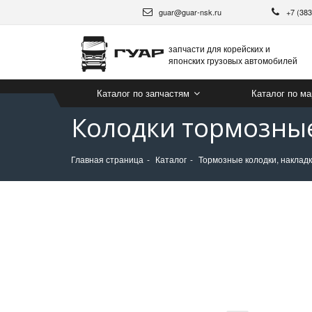
guar@guar-nsk.ru
+7 (38
запчасти для корейских и
японских грузовых автомобилей
Каталог по запчастям
Каталог по м
Колодки тормозные
Главная страница
Каталог
Тормозные колодки, накладк