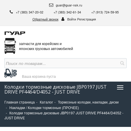
guar@guar-nsk.ru
+7 (383) 347-20-02
+7 (383) 342-61-34
+7 (913) 724-59-95
Обратный звонок
Войти
Регистрация
запчасти для корейских и
японских грузовых автомобилей
Ваша корзина
пуста
Колодки тормозные дисковые JBP0197 JUST
Нави
DRIVE PF4464/D4052 - JUST DRIVE
Главная страница
Каталог
Тормозные колодки, накладки, диски
Накладки / Колодки тормозные (ПРОЧЕЕ)
Колодки тормозные дисковые JBP0197 JUST DRIVE PF4464/D4052 -
JUST DRIVE