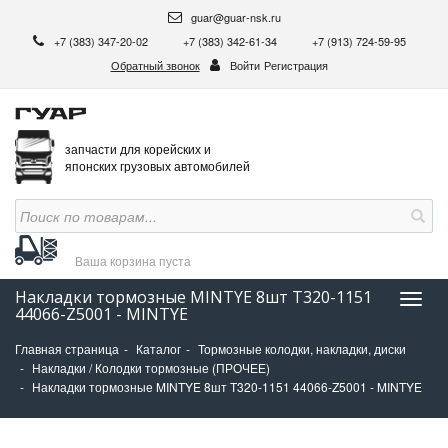
guar@guar-nsk.ru
+7 (383) 347-20-02
+7 (383) 342-61-34
+7 (913) 724-59-95
Обратный звонок
Войти
Регистрация
запчасти для корейских и
японских грузовых автомобилей
Ваша корзина
пуста
Накладки тормозные MINTYE 8шт Т320-1151
Нави
44066-Z5001 - MINTYE
Главная страница
Каталог
Тормозные колодки, накладки, диски
Накладки / Колодки тормозные (ПРОЧЕЕ)
Накладки тормозные MINTYE 8шт Т320-1151 44066-Z5001 - MINTYE