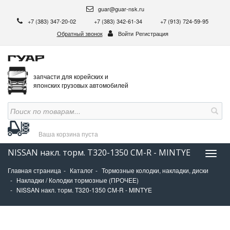
guar@guar-nsk.ru
+7 (383) 347-20-02
+7 (383) 342-61-34
+7 (913) 724-59-95
Обратный звонок
Войти
Регистрация
запчасти для корейских и
японских грузовых автомобилей
Ваша корзина
пуста
NISSAN накл. торм. T320-1350 CM-R - MINTYE
Нави
Главная страница
Каталог
Тормозные колодки, накладки, диски
Накладки / Колодки тормозные (ПРОЧЕЕ)
NISSAN накл. торм. T320-1350 CM-R - MINTYE