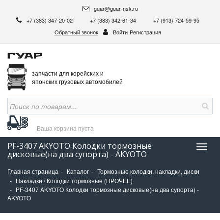
guar@guar-nsk.ru
+7 (383) 347-20-02
+7 (383) 342-61-34
+7 (913) 724-59-95
Обратный звонок
Войти
Регистрация
запчасти для корейских и
японских грузовых автомобилей
Ваша корзина
пуста
PF-3407 AKYOTO Колодки тормозные
Нави
дисковые(на два супорта) - AKYOTO
Главная страница
Каталог
Тормозные колодки, накладки, диски
Накладки / Колодки тормозные (ПРОЧЕЕ)
PF-3407 AKYOTO Колодки тормозные дисковые(на два супорта) -
AKYOTO