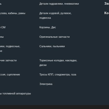
За
ль
Детали гидравлики, пневматики
Ко
узова, кабины, рамы
Детали ходовой, рулевое,
подвеска
и CM
Корзины, Дис
ины
Оригинальные запчасти
ики, подвесные,
Сальники, пыльники
ые
чие запчасти
Тормозные колодки, накладки,
диски
ссия, сцепление
Тросы КПП, спидометра, газа
Электрика
ы топливной аппаратуры