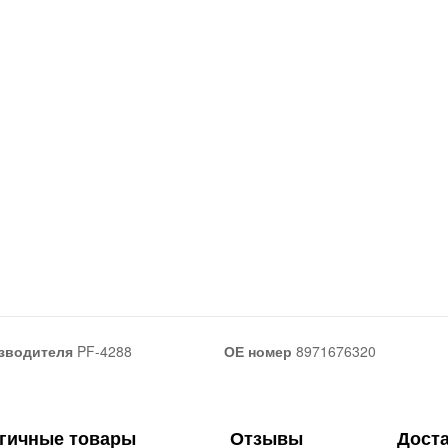
зводителя
PF-4288
ОЕ номер
8971676320
гичные товары
Отзывы
Дост