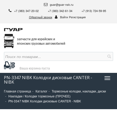
guar@guar-nsk.ru
+7 (383) 347-20-02
+7 (383) 342-61-34
+7 (913) 724-59-95
Обратный звонок
Войти
Регистрация
запчасти для корейских и
японских грузовых автомобилей
Ваша корзина
пуста
PN-3347 NIBK Колодки дисковые CANTER -
Нави
NIBK
Главная страница
Каталог
Тормозные колодки, накладки, диски
Накладки / Колодки тормозные (ПРОЧЕЕ)
PN-3347 NIBK Колодки дисковые CANTER - NIBK