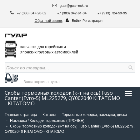
guar@guar-nsk.ru
+7 (383) 347-20-02
+7 (383) 342-61-34
+7 (913) 724-59-95
Обратный звонок
Войти
Регистрация
запчасти для корейских и
японских грузовых автомобилей
Ваша корзина
пуста
Скобы тормозных колодок (к-т на ось) Fuso
Нави
Canter (Evro-5) ML225279, QY002040 KITATOMO
- KITATOMO
Главная страница
Каталог
Тормозные колодки, накладки, диски
Накладки / Колодки тормозные (ПРОЧЕЕ)
Скобы тормозных колодок (к-т на ось) Fuso Canter (Evro-5) ML225279,
QY002040 KITATOMO - KITATOMO