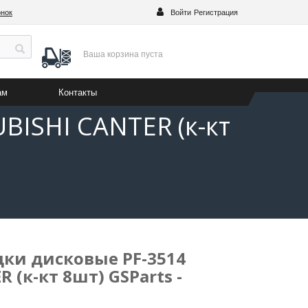
онок
Войти
Регистрация
Ваша корзина
пуста
ам
Контакты
BISHI CANTER (к-кт
ки дисковые PF-3514
 (к-кт 8шт) GSParts -