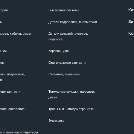
Ка
гории
Выхлопная система
За
ль
Детали гидравлики, пневматики
Ко
узова, кабины, рамы
Детали ходовой, рулевое,
подвеска
и CM
Корзины, Дис
ины
Оригинальные запчасти
ики, подвесные,
Сальники, пыльники
ые
чие запчасти
Тормозные колодки, накладки,
диски
ссия, сцепление
Тросы КПП, спидометра, газа
Электрика
ы топливной аппаратуры