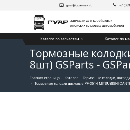
guar@guar-nsk.ru
+7 (38
запчасти для корейских и
японских грузовых автомобилей
Каталог по запчастям
Каталог по м
Тормозные колодки
8шт) GSParts - GSPa
Главная страница
Каталог
Тормозные колодки, накладк
Тормозные колодки дисковые PF-3514 MITSUBISHI CANTER