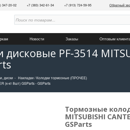
3) 347-20-02
+7 (383) 342-61-34
+7 (913) 724-59-95
Обратный зв
аркам
Новости
Заказы
Оптовым клиент
 дисковые PF-3514 MITSU
rts
и, диски
Накладки / Колодки тормозные (ПРОЧЕЕ)
 (к-кт 8шт) GSParts - GSParts
Тормозные колод
MITSUBISHI CANTER
GSParts