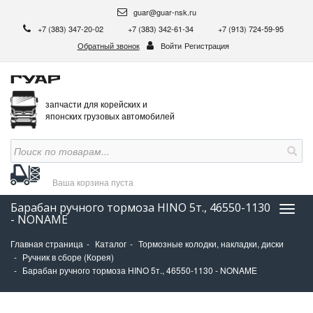
guar@guar-nsk.ru
+7 (383) 347-20-02
+7 (383) 342-61-34
+7 (913) 724-59-95
Обратный звонок
Войти
Регистрация
запчасти для корейских и
японских грузовых автомобилей
Ваша корзина
пуста
Барабан ручного тормоза HINO 5т., 46550-1130
Нави
- NONAME
Главная страница
Каталог
Тормозные колодки, накладки, диски
Ручник в сборе (Корея)
Барабан ручного тормоза HINO 5т., 46550-1130 - NONAME