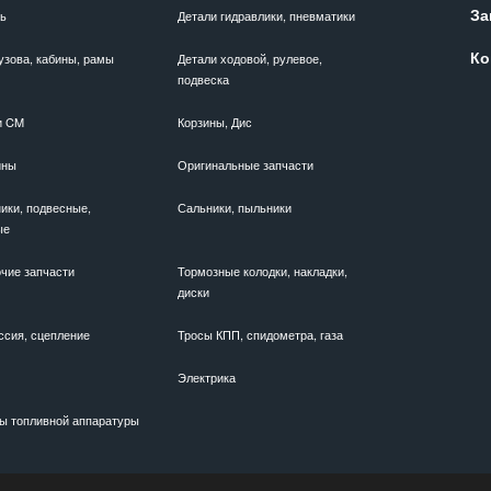
За
ль
Детали гидравлики, пневматики
Ко
узова, кабины, рамы
Детали ходовой, рулевое,
подвеска
и CM
Корзины, Дис
ины
Оригинальные запчасти
ики, подвесные,
Сальники, пыльники
ые
чие запчасти
Тормозные колодки, накладки,
диски
ссия, сцепление
Тросы КПП, спидометра, газа
Электрика
ы топливной аппаратуры