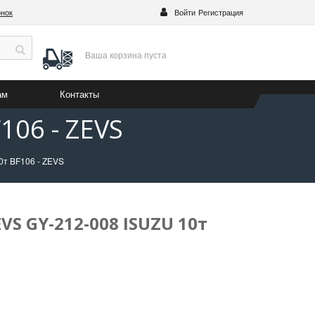
онок
Войти
Регистрация
Ваша корзина
пуста
ам
Контакты
106 - ZEVS
0т BF106 - ZEVS
VS GY-212-008 ISUZU 10т