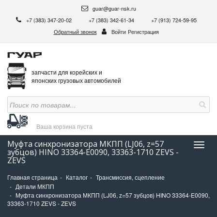
guar@guar-nsk.ru
+7 (383) 347-20-02
+7 (383) 342-61-34
+7 (913) 724-59-95
Обратный звонок
Войти
Регистрация
запчасти для корейских и
японских грузовых автомобилей
Ваша корзина
пуста
Муфта синхронизатора МКПП (LJ06, z=57
Нави
зубцов) HINO 33364-E0090, 33363-1710 ZEVS -
ZEVS
Главная страница
Каталог
Трансмиссия, сцепление
Детали МКПП
Муфта синхронизатора МКПП (LJ06, z=57 зубцов) HINO 33364-E0090,
33363-1710 ZEVS - ZEVS