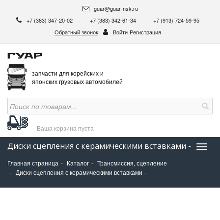
guar@guar-nsk.ru
+7 (383) 347-20-02
+7 (383) 342-61-34
+7 (913) 724-59-95
Обратный звонок
Войти
Регистрация
запчасти для корейских и
японских грузовых автомобилей
Ваша корзина
пуста
Диски сцепления с керамическими вставками -
Нави
Главная страница
Каталог
Трансмиссия, сцепление
Диски сцепления с керамическими вставками -