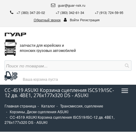
guar@guar-nsk.ru
+7 (383) 347-20-02
+7 (383) 342-61-34
+7 (913) 724-59-95
Обратный звонок
Войти
Регистрация
запчасти для корейских и
японских грузовых автомобилей
Ваша корзина
пуста
CC-4519 ASUKI Корзина сцепления ISC519/ISC-
Нави
12 дв. 4BE1, 276x177x320 DS - ASUKI
Главная страница
Каталог
Трансмиссия, сцепление
Корзины, Диски сцепления ASUKI
CC-4519 ASUKI Корзина сцепления ISC519/ISC-12 дв. 4BE1,
276x177x320 DS - ASUKI