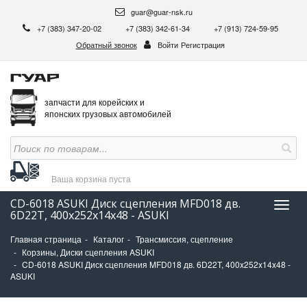
guar@guar-nsk.ru
+7 (383) 347-20-02
+7 (383) 342-61-34
+7 (913) 724-59-95
Обратный звонок
Войти
Регистрация
запчасти для корейских и
японских грузовых автомобилей
Ваша корзина
пуста
CD-6018 ASUKI Диск сцепления MFD018 дв.
Нави
6D22T, 400x252x14x48 - ASUKI
Главная страница
Каталог
Трансмиссия, сцепление
Корзины, Диски сцепления ASUKI
CD-6018 ASUKI Диск сцепления MFD018 дв. 6D22T, 400x252x14x48 -
ASUKI