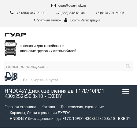
guar@guar-nsk.ru
+7 (383) 347-20-02
+7 (383) 342-61-34
+7 (913) 724-59-95
Обратный звонок
Войти
Регистрация
запчасти для корейских и
японских грузовых автомобилей
Ваша корзина
пуста
HND045Y Диск сцепления дв. F17D/10PD1
Нави
430х252х50.8х10 - EXEDY
Главная страница
Каталог
Трансмиссия, сцепление
Корзины, Диски сцепления EXEDY
HND045Y Диск сцепления дв. F17D/10PD1 430х252х50.8х10 - EXEDY